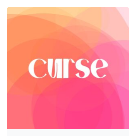
329,00 zł
do
749,00 zł