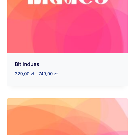
Bit Indues
Zakres
329,00
zł
–
749,00
zł
cen:
od
329,00 zł
do
749,00 zł