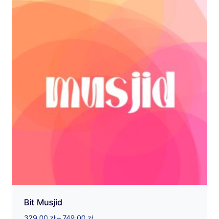
749,00 zł
Bit Musjid
Zakres
329,00
zł
–
749,00
zł