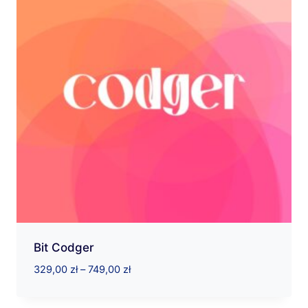
Bit Codger
Zakres
329,00
zł
–
749,00
zł
cen:
od