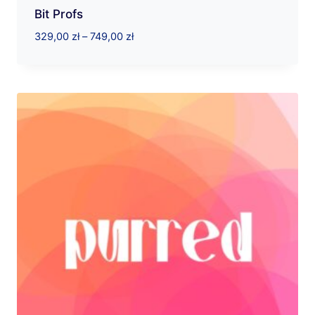
Bit Profs
Zakres
329,00
zł
–
749,00
zł
cen:
od
329,00 zł
do
749,00 zł