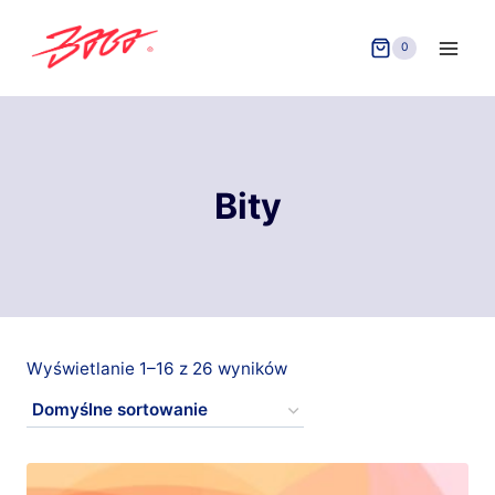
Przejdź
do
0
treści
Bity
Wyświetlanie 1–16 z 26 wyników