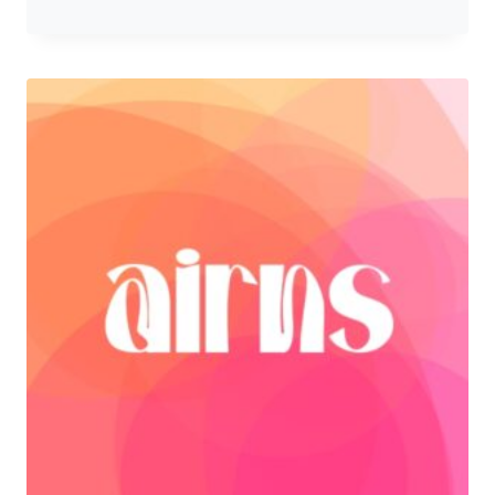
cen:
od
329,00 zł
do
749,00 zł