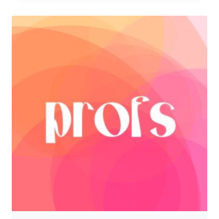
329,00 zł
do
749,00 zł