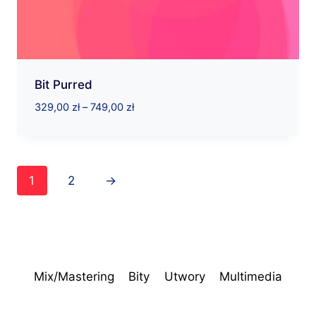
Bit Purred
Zakres
329,00
zł
–
749,00
zł
cen:
od
329,00 zł
do
1
2
→
749,00 zł
Mix/Mastering
Bity
Utwory
Multimedia