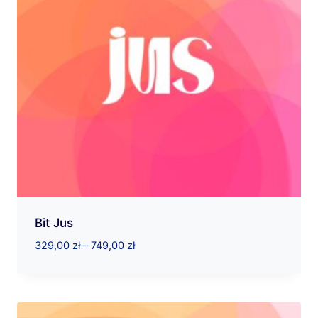
Bit Jus
Zakres
329,00
zł
–
749,00
zł
cen:
od
329,00 zł
do