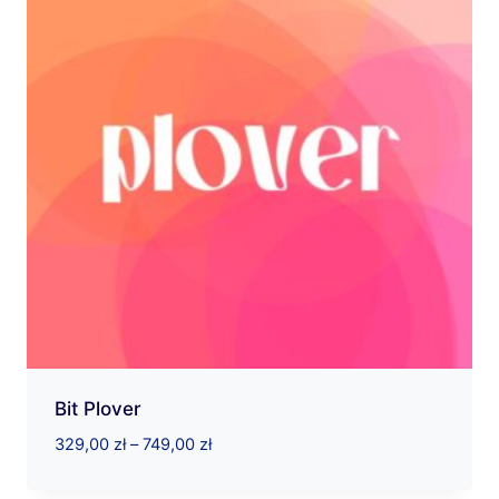
Bit Plover
Zakres
329,00
zł
–
749,00
zł
cen:
od