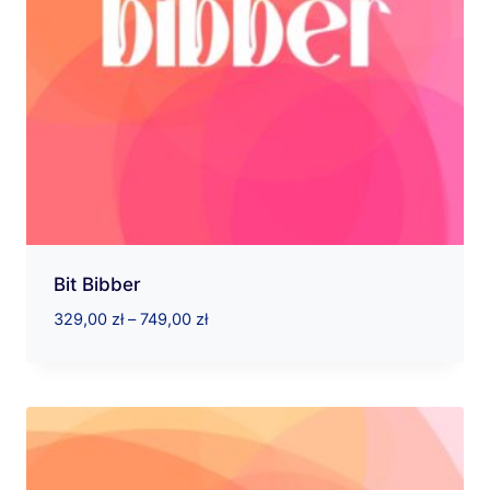
Bit Bibber
Zakres
329,00
zł
–
749,00
zł
cen:
od
329,00 zł
do
749,00 zł