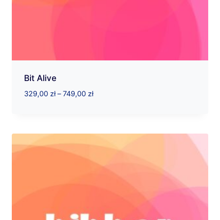
Bit Alive
Zakres
329,00
zł
–
749,00
zł
cen:
od
329,00 zł
do
749,00 zł