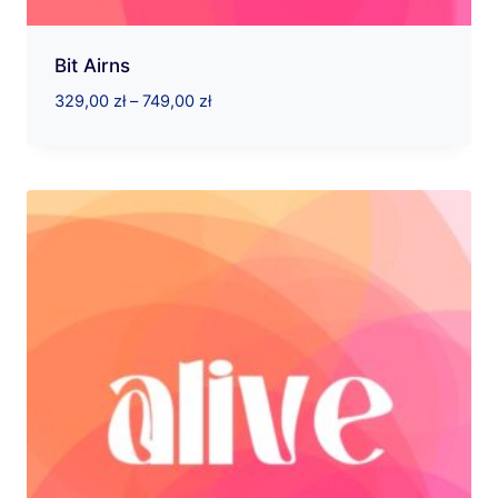
Bit Airns
Zakres
329,00
zł
–
749,00
zł
cen:
od
329,00 zł
do
749,00 zł