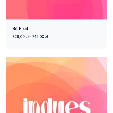
Bit Fruit
Zakres
329,00
zł
–
749,00
zł
cen:
od
329,00 zł
do
749,00 zł