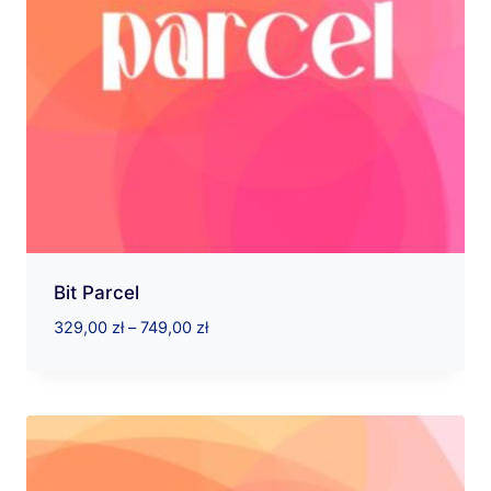
Bit Parcel
Zakres
329,00
zł
–
749,00
zł
cen:
od
329,00 zł
do
749,00 zł