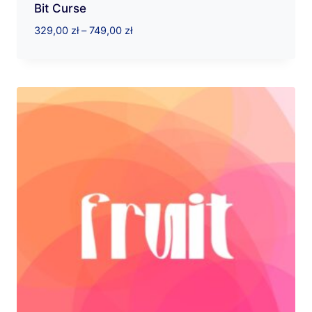
Bit Curse
Zakres
329,00
zł
–
749,00
zł
cen:
od
329,00 zł
do
749,00 zł