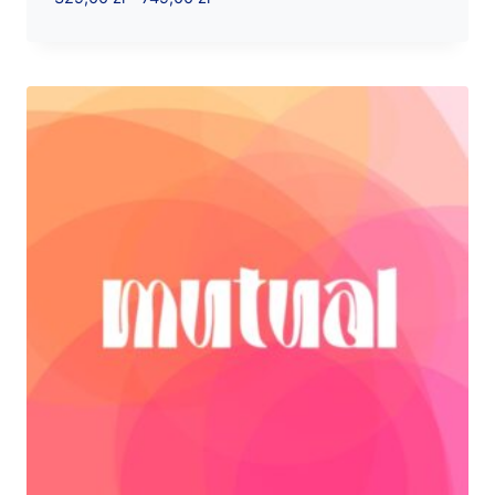
cen:
od
329,00 zł
do
749,00 zł