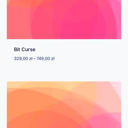
Bit Curse
Zakres
329,00
zł
–
749,00
zł
cen:
od
329,00 zł
do
749,00 zł