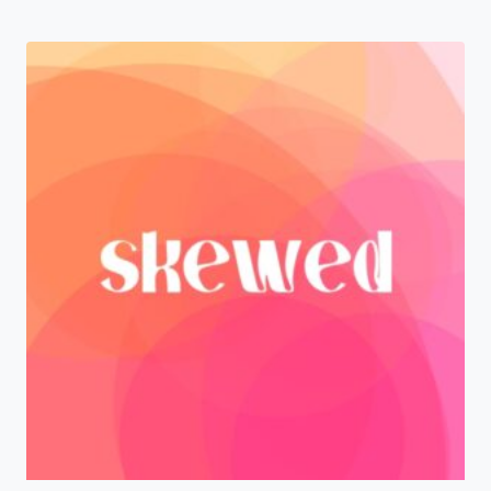
od
329,00 zł
do
749,00 zł