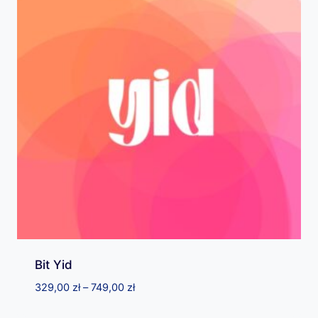
Bit Yid
Zakres
329,00
zł
–
749,00
zł
cen: