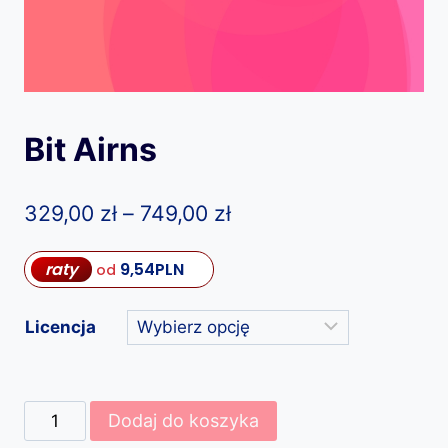
Bit Airns
Zakres
329,00
zł
–
749,00
zł
cen:
raty
9,54
PLN
od
od
329,00 zł
Licencja
do
749,00 zł
ilość
Dodaj do koszyka
Bit