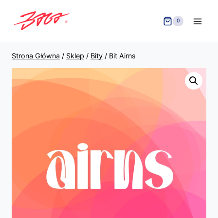
Przejdź
do
0
treści
Strona Główna
/
Sklep
/
Bity
/
Bit Airns