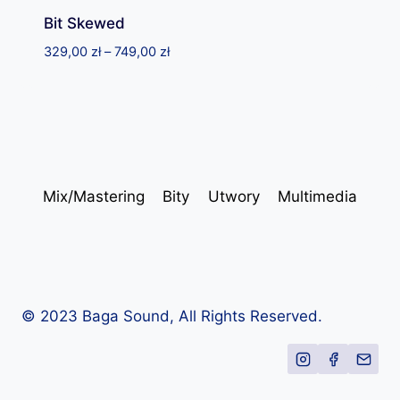
Bit Skewed
Zakres
329,00
zł
–
749,00
zł
cen:
od
329,00 zł
do
749,00 zł
Mix/Mastering
Bity
Utwory
Multimedia
© 2023 Baga Sound, All Rights Reserved.