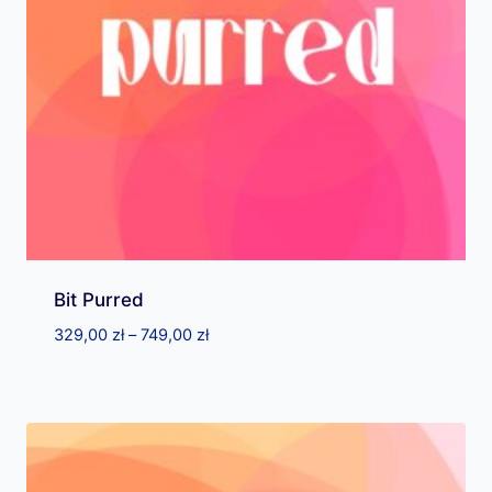
Bit Purred
Zakres
329,00
zł
–
749,00
zł
cen:
od
329,00 zł
do
749,00 zł