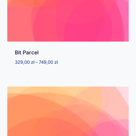
Bit Parcel
Zakres
329,00
zł
–
749,00
zł
cen:
od
329,00 zł
do
749,00 zł