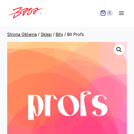
Przejdź
do
0
treści
Strona Główna
/
Sklep
/
Bity
/
Bit Profs