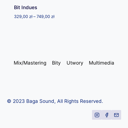
Bit Indues
Zakres
329,00
zł
–
749,00
zł
cen:
od
329,00 zł
do
749,00 zł
Mix/Mastering
Bity
Utwory
Multimedia
© 2023 Baga Sound, All Rights Reserved.