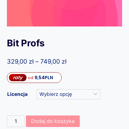
Bit Profs
Zakres
329,00
zł
–
749,00
zł
cen:
raty
9,54
PLN
od
od
329,00 zł
Licencja
do
749,00 zł
ilość
Dodaj do koszyka
Bit