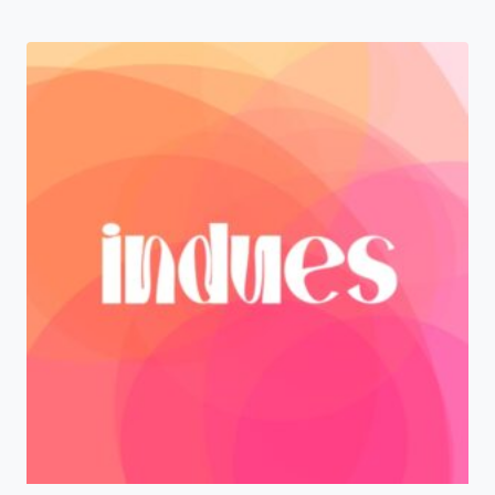
od
329,00 zł
do
749,00 zł