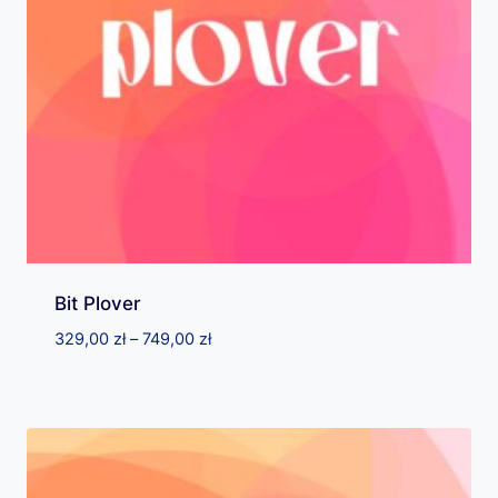
Bit Plover
Zakres
329,00
zł
–
749,00
zł
cen:
od
329,00 zł
do
749,00 zł