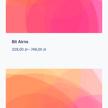
Bit Airns
Zakres
329,00
zł
–
749,00
zł
cen:
od
329,00 zł
do
749,00 zł