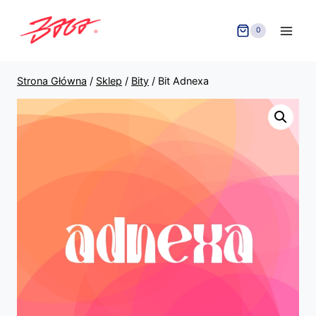
Przejdź
do
0
treści
Strona Główna
/
Sklep
/
Bity
/
Bit Adnexa