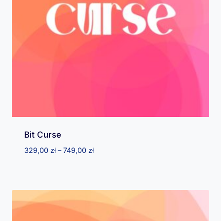
Bit Curse
Zakres
329,00
zł
–
749,00
zł
cen:
od
329,00 zł
do
749,00 zł