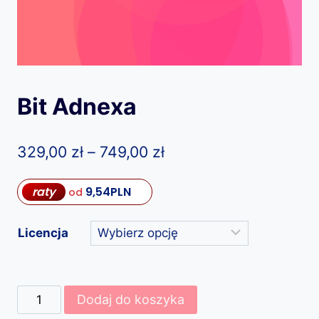
Bit Adnexa
Zakres
329,00
zł
–
749,00
zł
cen:
raty
9,54
PLN
od
od
329,00 zł
Licencja
do
749,00 zł
ilość
Dodaj do koszyka
Bit