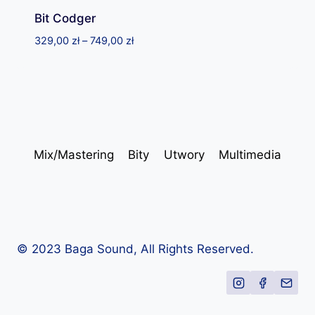
Bit Codger
Zakres
329,00
zł
–
749,00
zł
cen:
od
329,00 zł
do
749,00 zł
Mix/Mastering
Bity
Utwory
Multimedia
© 2023 Baga Sound, All Rights Reserved.