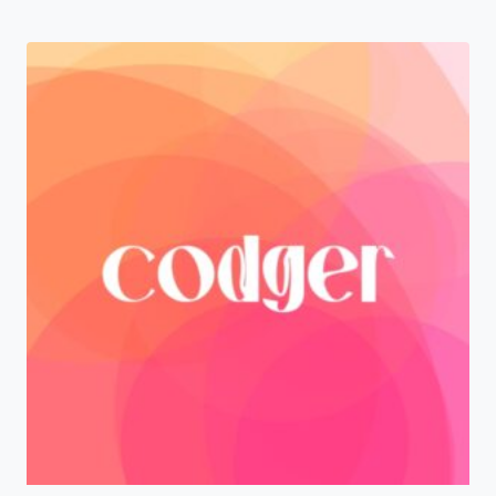
od
329,00 zł
do
749,00 zł